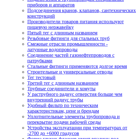
приборов и аппаратов
Подсоединения кранов, клапанов, сантехнических
конструкций
Производители товаров питания используют
пищевую нержавейку
Пятый тег с длинным названием
Резьбовые фитинги для стальных труб
Смежные отрасли промышленности -
латунные водопроводы
Соединение частей газонефтепроводов с
патрубками
Стальные фитинги применяются долгое время
Строительные и универсальные отводы
Тег тестовый
Третий тег с длинным названием
Трубные соединители и хомуты
У раструбного радиус отверстия больше чем
внутренний радиус трубы
Удобный фильтр по техническим
характеристикам, цене и брендам
Уплотнительные элементы трубопровода и
перекрытие подачи рабочей среды
Устройства эксплуатации при температурах от
-2700 до +6000 градусов
Форма глухих фланцев имеет впадину под