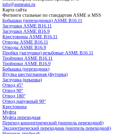
info@asmeaisi.ru
Карта сайта
Фитинги стальные по стандартам ASME и MSS
Бобышки (переходники) ASME B16.11
Заглушки ASME B16.11
Заглушки ASME B16.9
Крестовины ASME B16.11
Отводы ASME B16.11
Отводы ASME B16.9
Пробки (заглушки) резьбовые ASME B16.11
Тройники ASME B16.11
Тройники ASME B16.9
Бобышка (переходник)
Втулка шестигранная (футорка)
Заглушка (крышка)
Отвод 45°
Отвод 90°
Отвод 180°
Отвод наружный 90°
Крестовина
Муфта
Муфта переходная
Переход концентрический (ниппель переходной)
Эксцентрический переходник (ниппель переходной)
Ниппель трубный