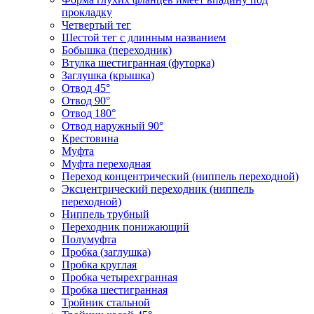
прокладку
Четвертый тег
Шестой тег с длинным названием
Бобышка (переходник)
Втулка шестигранная (футорка)
Заглушка (крышка)
Отвод 45°
Отвод 90°
Отвод 180°
Отвод наружный 90°
Крестовина
Муфта
Муфта переходная
Переход концентрический (ниппель переходной)
Эксцентрический переходник (ниппель
переходной)
Ниппель трубный
Переходник понижающий
Полумуфта
Пробка (заглушка)
Пробка круглая
Пробка четырехгранная
Пробка шестигранная
Тройник стальной