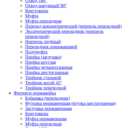
Отвод 180°
Отвод наружный 90°
Крестовина
Муфта
Муфта переходная
Переход концентрический (ниппель переходной)
Эксцентрический переходник (ниппель
переходной)
Ниппель трубный
Переходник понижающий
Полумуфта
Пробка (заглушка)
Пробка круглая
Пробка четырехгранная
Пробка шестигранная
Тройник стальной
Тройник косой 45°
Тройник переходной
Фитинги нержавейка
Бобышка (переходник)
Футорка нержавеющая (втулка шестигранная)
Заглушка нержавеющая
Крестовина
Муфта нержавеющая
Муфта переходная