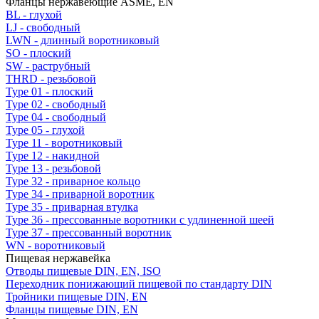
Фланцы нержавеющие ASME, EN
BL - глухой
LJ - свободный
LWN - длинный воротниковый
SO - плоский
SW - раструбный
THRD - резьбовой
Type 01 - плоский
Type 02 - свободный
Type 04 - свободный
Type 05 - глухой
Type 11 - воротниковый
Type 12 - накидной
Type 13 - резьбовой
Type 32 - приварное кольцо
Type 34 - приварной воротник
Type 35 - приварная втулка
Type 36 - прессованные воротники с удлиненной шеей
Type 37 - прессованный воротник
WN - воротниковый
Пищевая нержавейка
Отводы пищевые DIN, EN, ISO
Переходник понижающий пищевой по стандарту DIN
Тройники пищевые DIN, EN
Фланцы пищевые DIN, EN