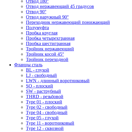
Отвод 180°
Отвод нержавеющий 45 градусов
Отвод 90°
Отвод наружный 90°
Переходник нержавеющий понижающий
Полумуфта
Пробка круглая
Пробка четырехгранная
Пробка шестигранная
Тройник нержавеющий
Тройник косой 45°
Тройник переходной
Фланцы сталь
BL - глухой
LJ - свободный
LWN - длинный воротниковый
SO - плоский
SW - раструбный
THRD - резьбовой
Type 01 - плоский
Type 02 - свободный
Type 04 - свободный
Type 05 - глухой
Type 11 - воротниковый
Type 12 - сквозной