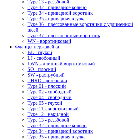
Type 13 - резьбовой
Type 32 - приварное кольцо
Type 34 - приварной воротник
Type 35 - приварная втулка
Type 36 - прессованные воротники с удлиненной
шеей
Type 37 - прессованный воротник
WN - воротниковый
Фланцы нержавейка
BL - глухой
LJ - свободный
LWN - длинный воротниковый
SO - плоский
SW - раструбный
THRD - резьбовой
Type 01 - плоский
Type 02 - свободный
Type 04 - свободный
Type 05 - глухой
Type 11 - воротниковый
Type 12 - накидной
Type 13 - резьбовой
Type 32 - приварное кольцо
Type 34 - приварной воротник
Type 35 - приварная втулка