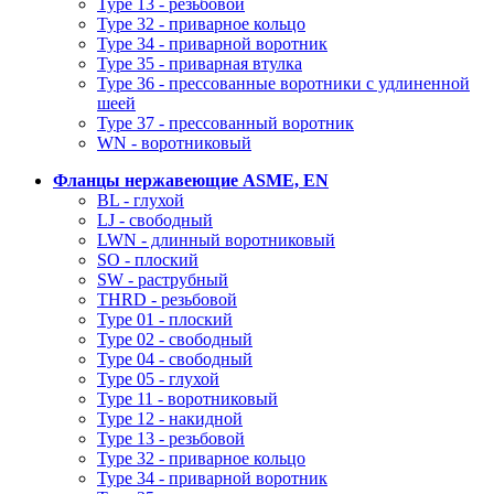
Type 13 - резьбовой
Type 32 - приварное кольцо
Type 34 - приварной воротник
Type 35 - приварная втулка
Type 36 - прессованные воротники с удлиненной
шеей
Type 37 - прессованный воротник
WN - воротниковый
Фланцы нержавеющие ASME, EN
BL - глухой
LJ - свободный
LWN - длинный воротниковый
SO - плоский
SW - раструбный
THRD - резьбовой
Type 01 - плоский
Type 02 - свободный
Type 04 - свободный
Type 05 - глухой
Type 11 - воротниковый
Type 12 - накидной
Type 13 - резьбовой
Type 32 - приварное кольцо
Type 34 - приварной воротник