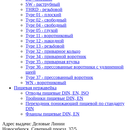
SW - раструбный
THRD - резьбовой
Type 01 - плоский
Type 02 - свободный
Type 04 - свободный
Type 05 - глухой
Type 11 - воротниковый
Type 12 - накидной
Type 13 - резьбовой
Type 32 - приварное кольцо
Type 34 - приварной воротник
Type 35 - приварная втулка
Type 36 - прессованные воротники с удлиненной
шеей
Type 37 - прессованный воротник
WN - воротниковый
Пищевая нержавейка
Отводы пищевые DIN, EN, ISO
Тройники пищевые DIN, EN
Переходник понижающий пищевой по стандарту
DIN
Фланцы пищевые DIN, EN
Адрес выдачи: Деловые Линии
Новосибирск, Северный проезд, 37/5