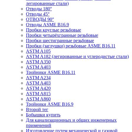
легированные стали)
Отводы 180°
Отводы 45°
ОТВОДЫ 90°
Отводы ASME B16.9
Пробки круглые резьбовые
Пробки четырёхгранные резьбовые
Пробки шестигранные резьбовые
Пробки (заглушки) резьбовые ASME B16.11
ASTM A105
ASTM A182 (легированные и углеродистые стали)
ASTM A350
ASTM A403
Тройники ASME B16.11
ASTM A234
ASTM A403
ASTM A420
ASTM A815
ASTM A860
Тройники ASME B16.9
Второй тег
Бобышки купить
Для канализационных и общих инженерных
применений
Изготовление путем механической и газовой