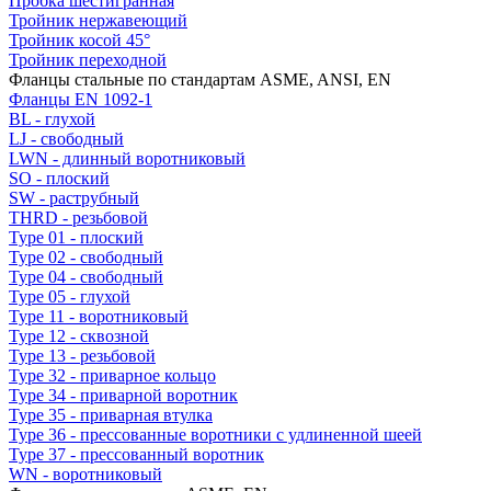
Пробка шестигранная
Тройник нержавеющий
Тройник косой 45°
Тройник переходной
Фланцы стальные по стандартам ASME, ANSI, EN
Фланцы EN 1092-1
BL - глухой
LJ - свободный
LWN - длинный воротниковый
SO - плоский
SW - раструбный
THRD - резьбовой
Type 01 - плоский
Type 02 - свободный
Type 04 - свободный
Type 05 - глухой
Type 11 - воротниковый
Type 12 - сквозной
Type 13 - резьбовой
Type 32 - приварное кольцо
Type 34 - приварной воротник
Type 35 - приварная втулка
Type 36 - прессованные воротники с удлиненной шеей
Type 37 - прессованный воротник
WN - воротниковый