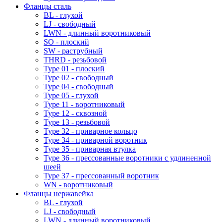
Фланцы сталь
BL - глухой
LJ - свободный
LWN - длинный воротниковый
SO - плоский
SW - раструбный
THRD - резьбовой
Type 01 - плоский
Type 02 - свободный
Type 04 - свободный
Type 05 - глухой
Type 11 - воротниковый
Type 12 - сквозной
Type 13 - резьбовой
Type 32 - приварное кольцо
Type 34 - приварной воротник
Type 35 - приварная втулка
Type 36 - прессованные воротники с удлиненной
шеей
Type 37 - прессованный воротник
WN - воротниковый
Фланцы нержавейка
BL - глухой
LJ - свободный
LWN - длинный воротниковый