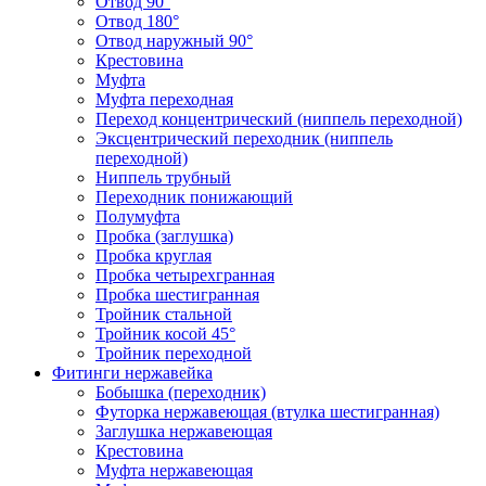
Отвод 90°
Отвод 180°
Отвод наружный 90°
Крестовина
Муфта
Муфта переходная
Переход концентрический (ниппель переходной)
Эксцентрический переходник (ниппель
переходной)
Ниппель трубный
Переходник понижающий
Полумуфта
Пробка (заглушка)
Пробка круглая
Пробка четырехгранная
Пробка шестигранная
Тройник стальной
Тройник косой 45°
Тройник переходной
Фитинги нержавейка
Бобышка (переходник)
Футорка нержавеющая (втулка шестигранная)
Заглушка нержавеющая
Крестовина
Муфта нержавеющая