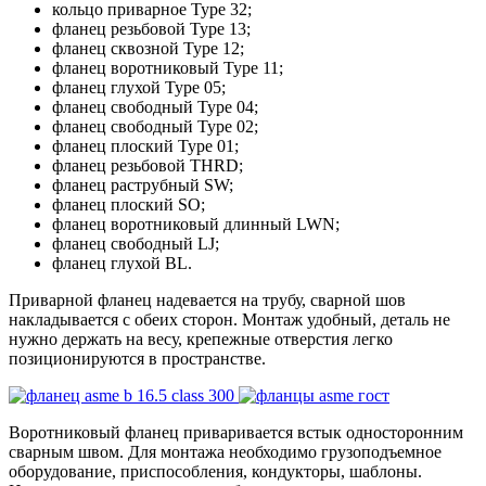
кольцо приварное Type 32;
фланец резьбовой Type 13;
фланец сквозной Type 12;
фланец воротниковый Type 11;
фланец глухой Type 05;
фланец свободный Type 04;
фланец свободный Type 02;
фланец плоский Type 01;
фланец резьбовой THRD;
фланец раструбный SW;
фланец плоский SO;
фланец воротниковый длинный LWN;
фланец свободный LJ;
фланец глухой BL.
Приварной фланец надевается на трубу, сварной шов
накладывается с обеих сторон. Монтаж удобный, деталь не
нужно держать на весу, крепежные отверстия легко
позиционируются в пространстве.
Воротниковый фланец приваривается встык односторонним
сварным швом. Для монтажа необходимо грузоподъемное
оборудование, приспособления, кондукторы, шаблоны.