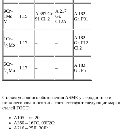
9Cr–
A 217
A 387 Gr.
A 182
1Mo–
1.15
Gr.
91 Cl. 2
Gr. F91
V
C12A
A 182
1Cr–
1.17
–
–
Gr. F12
1
⁄
Mo
2
Cl.2
5Cr–
A 182
1.17
–
–
1
Gr. F5
⁄
Mo
2
Сталям условного обозначения ASME углеродистого и
низколегированного типа соответствуют следующие марки
сталей ГОСТ:
А105 – ст. 20;
А350 – 16ГС, 09Г2С;
А216 – 25Л, 30Л;