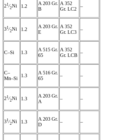
A 203 Gr.
A 352
1
2
⁄
Ni
1.2
–
2
B
Gr. LC2
A 203 Gr.
A 352
1
3
⁄
Ni
1.2
–
2
Е
Gr. LC3
A 515 Gr.
A 352
C–Si
1.3
–
65
Gr. LCB
C–
A 516 Gr.
1.3
–
–
Mn–Si
65
A 203 Gr.
1
2
⁄
Ni
1.3
–
–
2
A
A 203 Gr.
1
3
⁄
Ni
1.3
–
–
2
D