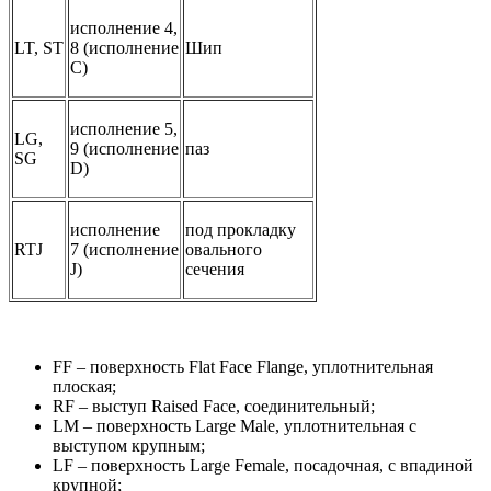
исполнение 4,
LT, ST
8 (исполнение
Шип
C)
исполнение 5,
LG,
9 (исполнение
паз
SG
D)
исполнение
под прокладку
RTJ
7 (исполнение
овального
J)
сечения
FF – поверхность Flat Face Flange, уплотнительная
плоская;
RF – выступ Raised Face, соединительный;
LM – поверхность Large Male, уплотнительная с
выступом крупным;
LF – поверхность Large Female, посадочная, с впадиной
крупной;