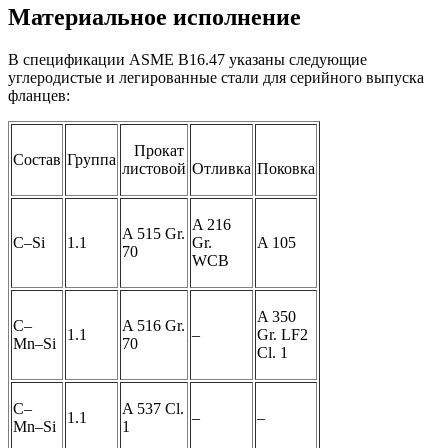
Материальное исполнение
В спецификации ASME B16.47 указаны следующие
углеродистые и легированные стали для серийного выпуска
фланцев:
Прокат
Состав
Группа
листовой
Отливка
Поковка
A 216
A 515 Gr.
C–Si
1.1
Gr.
A 105
70
WCB
A 350
C–
A 516 Gr.
1.1
–
Gr. LF2
Mn–Si
70
Cl. 1
C–
A 537 Cl.
1.1
–
–
Mn–Si
1