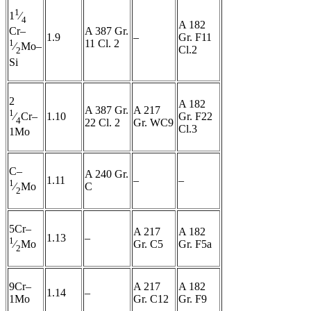
1
1
⁄
4
A 182
A 387 Gr.
Cr–
1.9
–
Gr. F11
11 Cl. 2
1
⁄
Mo–
Cl.2
2
Si
2
A 182
A 387 Gr.
A 217
1
1.10
Gr. F22
⁄
Cr–
4
22 Cl. 2
Gr. WC9
Cl.3
1Mo
C–
A 240 Gr.
1.11
–
–
1
C
⁄
Mo
2
5Cr–
A 217
A 182
1.13
–
1
Gr. C5
Gr. F5a
⁄
Mo
2
9Cr–
A 217
A 182
1.14
–
1Mo
Gr. C12
Gr. F9