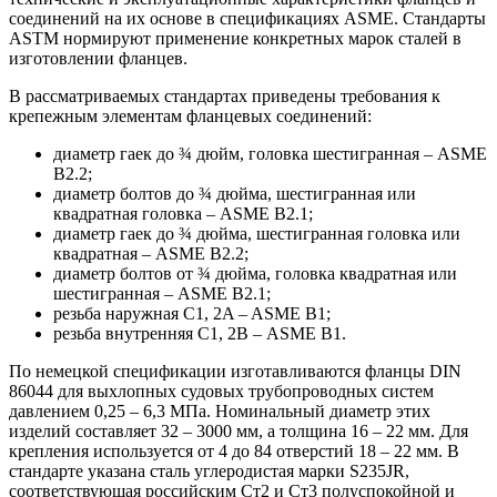
соединений на их основе в спецификациях ASME. Стандарты
ASTM нормируют применение конкретных марок сталей в
изготовлении фланцев.
В рассматриваемых стандартах приведены требования к
крепежным элементам фланцевых соединений:
диаметр гаек до ¾ дюйм, головка шестигранная – ASME
B2.2;
диаметр болтов до ¾ дюйма, шестигранная или
квадратная головка – ASME B2.1;
диаметр гаек до ¾ дюйма, шестигранная головка или
квадратная – ASME B2.2;
диаметр болтов от ¾ дюйма, головка квадратная или
шестигранная – ASME B2.1;
резьба наружная C1, 2A – ASME B1;
резьба внутренняя C1, 2В – ASME B1.
По немецкой спецификации изготавливаются фланцы DIN
86044 для выхлопных судовых трубопроводных систем
давлением 0,25 – 6,3 МПа. Номинальный диаметр этих
изделий составляет 32 – 3000 мм, а толщина 16 – 22 мм. Для
крепления используется от 4 до 84 отверстий 18 – 22 мм. В
стандарте указана сталь углеродистая марки S235JR,
соответствующая российским Ст2 и Ст3 полуспокойной и