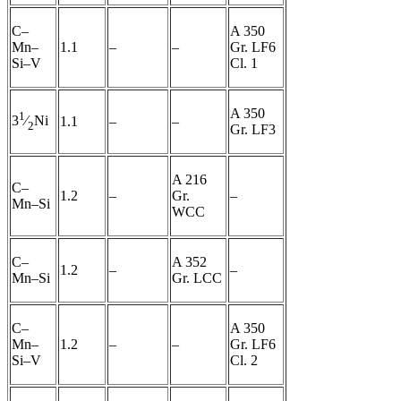
C–
A 350
Mn–
1.1
–
–
Gr. LF6
Si–V
Cl. 1
A 350
1
3
⁄
Ni
1.1
–
–
2
Gr. LF3
A 216
C–
1.2
–
Gr.
–
Mn–Si
WCC
C–
A 352
1.2
–
–
Mn–Si
Gr. LCC
C–
A 350
Mn–
1.2
–
–
Gr. LF6
Si–V
Cl. 2