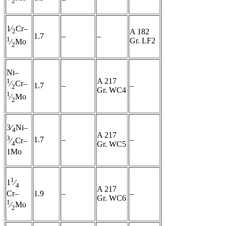
2
1⁄
Cr–
A 182
2
1.7
–
–
1
Gr. LF2
⁄
Mo
2
Ni–
A 217
1
⁄
Cr–
1.7
–
–
2
Gr. WC4
1
⁄
Mo
2
3⁄
Ni–
4
A 217
3
1.7
–
–
⁄
Cr–
4
Gr. WC5
1Mo
1
1
⁄
4
A 217
1.9
–
–
Cr–
Gr. WC6
1
⁄
Mo
2