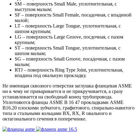
SM – поверхность Small Male, уплотнительная, с
выступом малым;
SF – поверхность Small Female, посадочная, с впадиной
малой;
LT – поверхность Large Tongue, уплотнительная, с
шипом крупным;
LG – поверхность Large Groove, посдочная, с пазом
крупным;
ST – поверхность Small Tongue, уплотнительная, с
шипом малым;
SG – поверхность Small Groove, посадочная, с пазом
малым;
RTJ – поверхность Ring Type Joint, уплотнительная,
впадина под овальную прокладку.
Не имеющая сквозного отверстия заглушка фланцевая ASME
ни к чему не приваривается и не прикручивается, а сразу
устанавливается на свободный конец трубопровода.
Уплотняются фланцы ASME B 16 47 прокладками ASME
B16.20 плоскими зубчатого, графитового, спирально-навитого
типа и стальными кольцами BX, RX, R овального и
октагонального сечения в поперечнике.