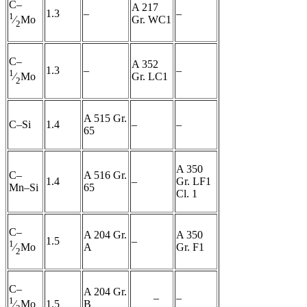
C–
A 217
1.3
–
–
1
Gr. WC1
⁄
Mo
2
C–
A 352
1.3
–
–
1
Gr. LC1
⁄
Mo
2
A 515 Gr.
C–Si
1.4
–
–
65
A 350
C–
A 516 Gr.
1.4
–
Gr. LF1
Mn–Si
65
Cl. 1
C–
A 204 Gr.
A 350
1.5
–
1
A
Gr. F1
⁄
Mo
2
C–
A 204 Gr.
–
–
1
1.5
B
⁄
Mo