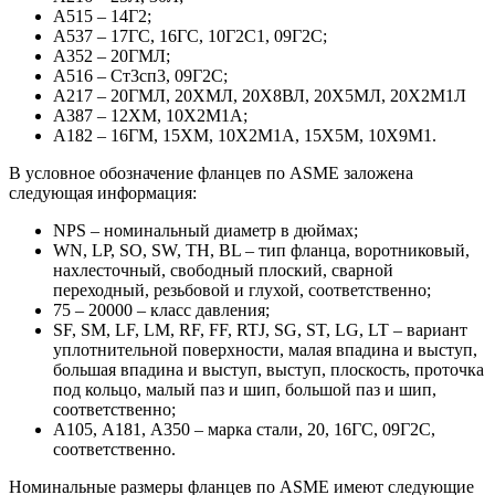
А515 – 14Г2;
А537 – 17ГС, 16ГС, 10Г2С1, 09Г2С;
А352 – 20ГМЛ;
А516 – Ст3сп3, 09Г2С;
А217 – 20ГМЛ, 20ХМЛ, 20Х8ВЛ, 20Х5МЛ, 20Х2М1Л
А387 – 12ХМ, 10Х2М1А;
А182 – 16ГМ, 15ХМ, 10Х2М1А, 15Х5М, 10Х9М1.
В условное обозначение фланцев по ASME заложена
следующая информация:
NPS – номинальный диаметр в дюймах;
WN, LP, SO, SW, TH, BL – тип фланца, воротниковый,
нахлесточный, свободный плоский, сварной
переходный, резьбовой и глухой, соответственно;
75 – 20000 – класс давления;
SF, SM, LF, LM, RF, FF, RTJ, SG, ST, LG, LT – вариант
уплотнительной поверхности, малая впадина и выступ,
большая впадина и выступ, выступ, плоскость, проточка
под кольцо, малый паз и шип, большой паз и шип,
соответственно;
А105, А181, А350 – марка стали, 20, 16ГС, 09Г2С,
соответственно.
Номинальные размеры фланцев по ASME имеют следующие