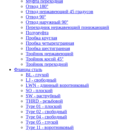
Муфта переходная
Отвод 180°
Отвод нержавеющий 45 градусов
Отвод 90°
Отвод наружный 90°
Переходник нержавеющий понижающий
Полумуфта
Пробка круглая
Пробка четырехгранная
Пробка шестигранная
Тройник нержавеющий
Тройник косой 45°
Тройник переходной
Фланцы сталь
BL - глухой
LJ - свободный
LWN - длинный воротниковый
SO - плоский
SW - раструбный
THRD - резьбовой
Type 01 - плоский
Type 02 - свободный
Type 04 - свободный
Type 05 - глухой
Type 11 - воротниковый