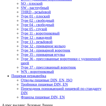
SO - плоский
SW - раструбный
THRD - резьбовой
Type 01 - плоский
Type 02 - свободный
Type 04 - свободный
Type 05 - глухой
Type 11 - воротниковый
Type 12 - накидной
Type 13 - резьбовой
Type 32 - приварное кольцо
Type 34 - приварной воротник
Type 35 - приварная втулка
Type 36 - прессованные воротники с удлиненной
шеей
Type 37 - прессованный воротник
WN - воротниковый
Пищевая нержавейка
Отводы пищевые DIN, EN, ISO
Тройники пищевые DIN, EN
Переходник понижающий пищевой по стандарту
DIN
Фланцы пищевые DIN, EN
Адрес выдачи: Деловые Линии