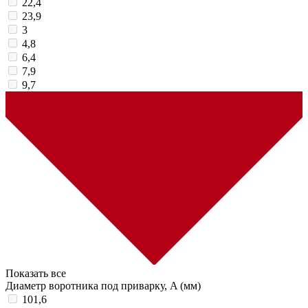
22,4
23,9
3
4,8
6,4
7,9
9,7
Показать все
Диаметр воротника под приварку, A (мм)
101,6