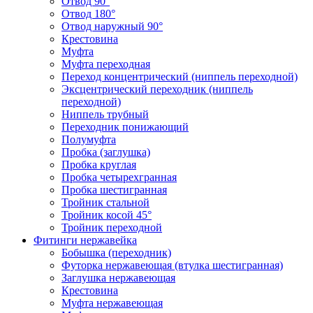
Отвод 90°
Отвод 180°
Отвод наружный 90°
Крестовина
Муфта
Муфта переходная
Переход концентрический (ниппель переходной)
Эксцентрический переходник (ниппель
переходной)
Ниппель трубный
Переходник понижающий
Полумуфта
Пробка (заглушка)
Пробка круглая
Пробка четырехгранная
Пробка шестигранная
Тройник стальной
Тройник косой 45°
Тройник переходной
Фитинги нержавейка
Бобышка (переходник)
Футорка нержавеющая (втулка шестигранная)
Заглушка нержавеющая
Крестовина
Муфта нержавеющая