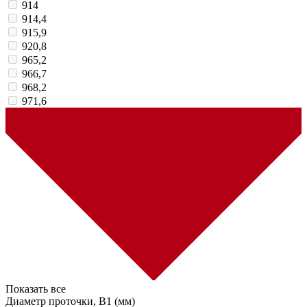
914
914,4
915,9
920,8
965,2
966,7
968,2
971,6
Показать все
Диаметр проточки, B1 (мм)