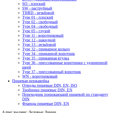
SO - плоский
SW - раструбный
THRD - резьбовой
Type 01 - плоский
Type 02 - свободный
Type 04 - свободный
Type 05 - глухой
Type 11 - воротниковый
Type 12 - накидной
Type 13 - резьбовой
Type 32 - приварное кольцо
Type 34 - приварной воротник
Type 35 - приварная втулка
Type 36 - прессованные воротники с удлиненной
шеей
Type 37 - прессованный воротник
WN - воротниковый
Пищевая нержавейка
Отводы пищевые DIN, EN, ISO
Тройники пищевые DIN, EN
Переходник понижающий пищевой по стандарту
DIN
Фланцы пищевые DIN, EN
Адрес выдачи: Деловые Линии