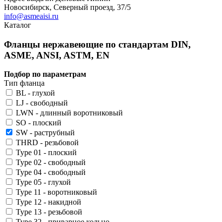
Новосибирск, Северный проезд, 37/5
info@asmeaisi.ru
Каталог
Фланцы нержавеющие по стандартам DIN,
ASME, ANSI, ASTM, EN
Подбор по параметрам
Тип фланца
BL - глухой
LJ - свободный
LWN - длинный воротниковый
SO - плоский
SW - раструбный
THRD - резьбовой
Type 01 - плоский
Type 02 - свободный
Type 04 - свободный
Type 05 - глухой
Type 11 - воротниковый
Type 12 - накидной
Type 13 - резьбовой
Type 32 - приварное кольцо