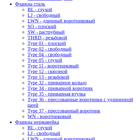
Фланцы сталь
BL - глухой
LJ - свободный
LWN - длинный воротниковый
SO - плоский
SW - раструбный
THRD - резьбовой
Type 01 - плоский
Type 02 - свободный
Type 04 - свободный
Type 05 - глухой
Type 11 - воротниковый
Type 12 - сквозной
Type 13 - резьбовой
Type 32 - приварное кольцо
Type 34 - приварной воротник
Type 35 - приварная втулка
Type 36 - прессованные воротники с удлиненной
шеей
Type 37 - прессованный воротник
WN - воротниковый
Фланцы нержавейка
BL - глухой
LJ - свободный
LWN - длинный воротниковый