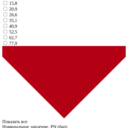
15,8
20,9
26,6
35,1
40,9
52,5
62,7
77,9
Показать все
Номинальное давление, PN (бар)