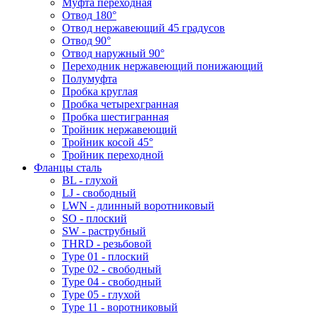
Муфта переходная
Отвод 180°
Отвод нержавеющий 45 градусов
Отвод 90°
Отвод наружный 90°
Переходник нержавеющий понижающий
Полумуфта
Пробка круглая
Пробка четырехгранная
Пробка шестигранная
Тройник нержавеющий
Тройник косой 45°
Тройник переходной
Фланцы сталь
BL - глухой
LJ - свободный
LWN - длинный воротниковый
SO - плоский
SW - раструбный
THRD - резьбовой
Type 01 - плоский
Type 02 - свободный
Type 04 - свободный
Type 05 - глухой
Type 11 - воротниковый