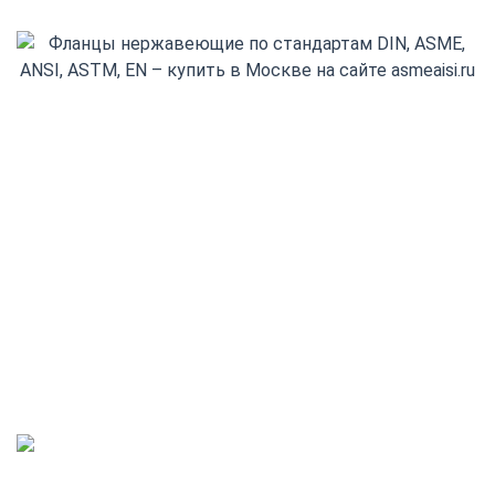
+7(800) 555-32-13
Заказать обратный звонок
Адрес выдачи: Деловые Линии
Новосибирск, Северный проезд, 37/5
info@asmeaisi.ru
Режим работы:
пн - пт 08:00 - 18:00,
обед с 12:00 - 13:00