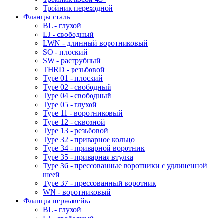
Тройник переходной
Фланцы сталь
BL - глухой
LJ - свободный
LWN - длинный воротниковый
SO - плоский
SW - раструбный
THRD - резьбовой
Type 01 - плоский
Type 02 - свободный
Type 04 - свободный
Type 05 - глухой
Type 11 - воротниковый
Type 12 - сквозной
Type 13 - резьбовой
Type 32 - приварное кольцо
Type 34 - приварной воротник
Type 35 - приварная втулка
Type 36 - прессованные воротники с удлиненной
шеей
Type 37 - прессованный воротник
WN - воротниковый
Фланцы нержавейка
BL - глухой