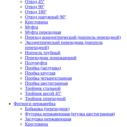
Отвод 45°
Отвод 90°
Отвод 180°
Отвод наружный 90°
Крестовина
Муфта
Муфта переходная
Переход концентрический (ниппель переходной)
Эксцентрический переходник (ниппель
переходной)
Ниппель трубный
Переходник понижающий
Полумуфта
Пробка (заглушка)
Пробка круглая
Пробка четырехгранная
Пробка шестигранная
Тройник стальной
Тройник косой 45°
Тройник переходной
Фитинги нержавейка
Бобышка (переходник)
Футорка нержавеющая (втулка шестигранная)
Заглушка нержавеющая
Крестовина