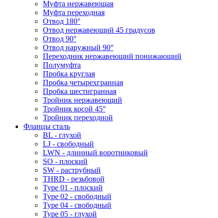
Муфта нержавеющая
Муфта переходная
Отвод 180°
Отвод нержавеющий 45 градусов
Отвод 90°
Отвод наружный 90°
Переходник нержавеющий понижающий
Полумуфта
Пробка круглая
Пробка четырехгранная
Пробка шестигранная
Тройник нержавеющий
Тройник косой 45°
Тройник переходной
Фланцы сталь
BL - глухой
LJ - свободный
LWN - длинный воротниковый
SO - плоский
SW - раструбный
THRD - резьбовой
Type 01 - плоский
Type 02 - свободный
Type 04 - свободный
Type 05 - глухой